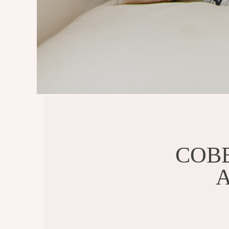
COBE
A