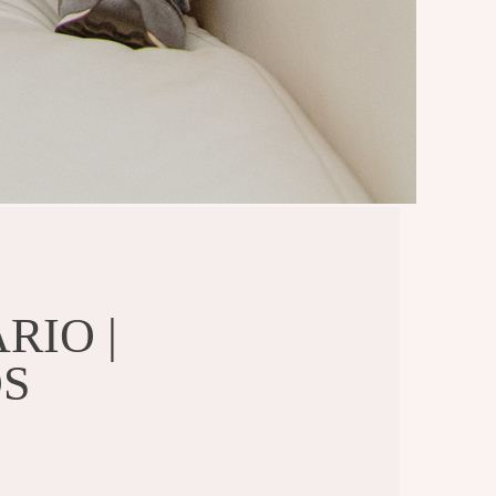
4
RIO |
OS