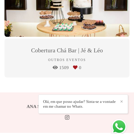
Cobertura Chá Bar | Jé & Léo
OUTROS EVENTOS
1509
0
Olá, em que posso ajudar? Sinta-se a vontade
✕
em me chamar no Whats.
ANA SAITO FOTOGRAFIA
/
CONTATO