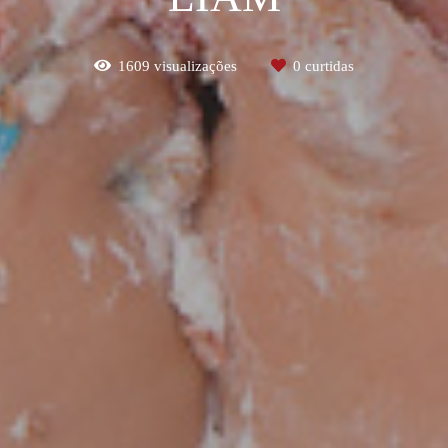
1609
visualizações
0
curtidas