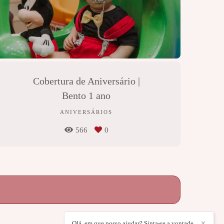
Cobertura de Aniversário |
Bento 1 ano
ANIVERSÁRIOS
566
0
Olá, em que posso ajudar? Sinta-se a vontade
✕